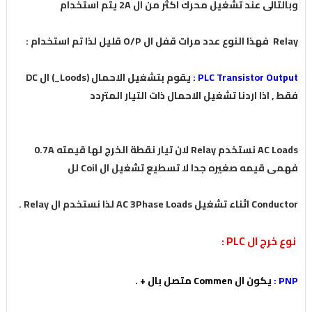
وبالتالى عند تشغيل محرك اكثر من ال 2A يتم استخدام
Relay فهذا النوع عدد مرات قفل ال O/P قليل لذا تم استخدام :
PLC Transistor Output :
يقوم بتشغيل الاحمال (Loods_) ال DC
فقط , اذا اردنا تشغيل الاحمال ذات التيار المتردد
AC Loads نستخدم Relay لان تيار نقطة الخرج لها قيمته 0.7A
فهمى قيمه صغيره جدا لا تسطيع تشغيل ال Coil لل
Conductor اثناء تشغيل AC 3Phase Loads لذا نستخدم ال Relay .
نوع خرج ال PLC :
PNP :
يكون ال Commen متصل بال + .