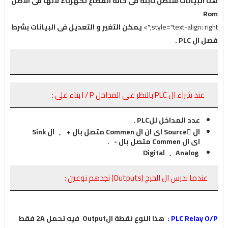
هنا البيانات ستظل ثابتة فى حاله انقطاع لكهرباء لانها فى الاصل
Rom
style="text-align: right;">
يمكن التغير و التعديل فى البيانات بشرط
فصل ال PLC .
عند شراء ال PLC بالنظر على المداخل I / P بناء على :
عدد المداخل للPLC .
ال ٍSource اى ان ال Commen متصل بال + , ال Sink
اى ال Commen متصل بال - .
Digital , Analog
عندما ندرس ال الخرج (Outputs) نجدهم نوعين :
PLC Relay O/P :
هذا النوع نقطة الOutput فيه تحمل 2A فقط