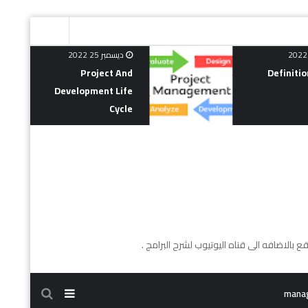
ديسمبر 29 2022
The Environment Of
P
Project
Develo
mana