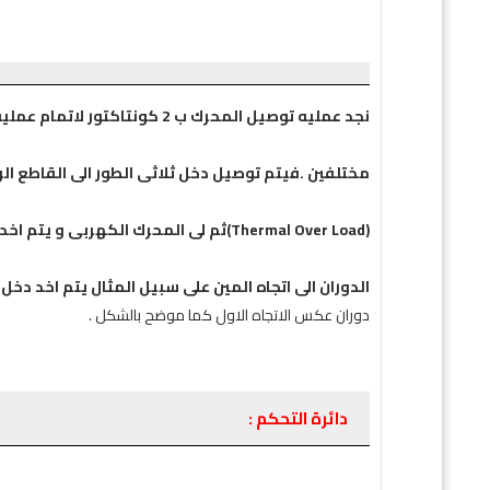
نجد عمليه توصيل المحرك ب 2 كونتاكتور لاتمام عمليه الدوران فى اتجاهين
مختلفين .فيتم توصيل دخل ثلاثى الطور الى القاطع الرئيسى المسمى (breaker
(Thermal Over Load)ثم لى المحرك الكهربى و يتم اخد من الدخل الى الكونتاكتور الاول المسؤل عن
الدوران الى اتجاه المين على سبيل المثال يتم اخد دخل 
دوران عكس الاتجاه الاول كما موضح بالشكل .
دائرة التحكم :