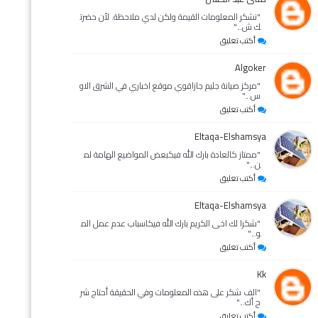
"نشكر المعلومات القيمة ولكن لدي ملاحظة. لأن حضرت
ك ش..."
أكتب تعليق
Algoker
"مركز صيانة جليم جازاقوي موقع اخباري في الشرق الاو
س..."
أكتب تعليق
Eltaqa-Elshamsya
"ممتاز كالعادة بارك الله فيكبعض المواضيع الهامة لم
ن..."
أكتب تعليق
Eltaqa-Elshamsya
"شكرا لك اخى الكريم بارك الله فيكاسباب عدم عمل الم
و..."
أكتب تعليق
Kk
"الف شكر على هذه المعلومات وفي الحقيقة أحتاج شر
ح أك..."
أكتب تعليق