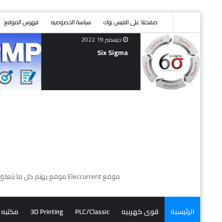
صفحتنا على الفيس بوك
سياسة الخصوصيه
فهرس الموقع
ديسمبر 21 2022
Introduction Of PMP
موقع Eleccurrent موقع يهتم كل ما يتعلق بمهندسيى الكهرباء و ميكانيكا سيارات من شروحات نظريه وعمليه الاقرب الى الواقع بالاضافه الى قناه اليوتيوب لشرح البرامج .
الرئيسية
قوى كهربيه
PLC/Classic
3D Printing
مكتبه 