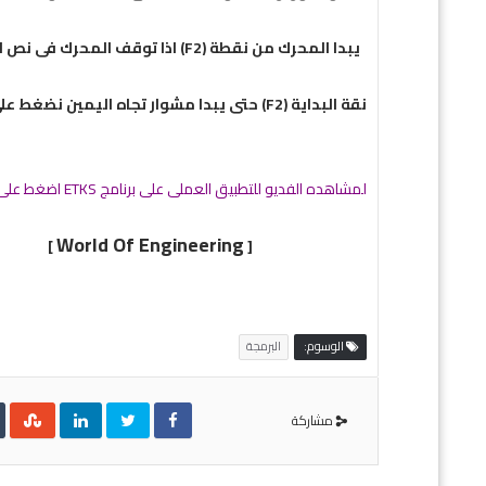
يبدا المحرك من نقطة (F2) اذا توقف المحرك فى نص المشوار تجاه اليمين او اليسار و اردنا ان يعود الى
نقة البداية (F2) حتى يبدا مشوار تجاه اليمين نضغط على (ON2)
لمشاهده الفديو للتطبيق العملى على برنامج ETKS اضغط على :
World Of Engineering
]
[
الوسوم:
البرمجة
مشاركة