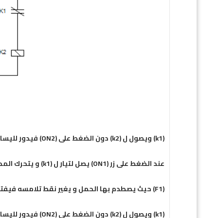
(k1) ويصول ل (k2) دون الضغط على (ON2) فيدور لليسار حتى نقطة (F2) فيفصل (K2) ويقف ال
عند الضغط على زر (ON1) يصل لتيار ل (k1) و يتحرك المحرك فى اتجاه اليمين , حتى نقطة معينه وهى
(F1) حيث يصطدم بها الحمل و يغير نقط تلامسه فيفتح نقطة المغلقة و يوصل النقطةالمفتوحة فيفصل عن ال
(k1) ويصول ل (k2) دون الضغط على (ON2) فيدور لليسار حتى نقطة (F2) فيفصل (K2) ويقف المحرك.