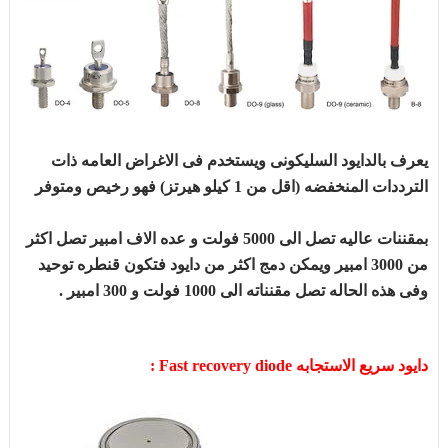
يعرف بالدايود السليكونى ويستخدم فى الاغراض العامه ذات
الترددات المنخفضه (اقل من 1 كيلو هيرتز) فهو رخيص ومتوفر
بمقننات عاليه تصل الى 5000 فولت و عده الاف امبير تصل اكثر
من 3000 امبير ويمكن دمج اكثر من دايود فتكون قنطره توحيد
وفى هذه الحاله تصل مقنناته الى 1000 فولت و 300 امبير .
دايود سريع الاستجابه Fast recovery diode :