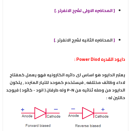
[
المحاضره الاولى لشرح الانفرتر .
]
[
المحاضره الثانيه لشرح الانفرتر .
]
دايود القدره Power Diod :
يعتبر الدايود هو اساس اى دائره الكترونيه فهو يعمل كمفتاح
لاداء وظائف مختلفه , فيستخدم كموحد للتيار المتردد , يتكون
الدايود من وصله ثنائيه من P-N وله طرفان ( انود - كاثود ) فيوجد
حالتين له :