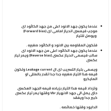
عندما يكون جهد الانود اعلى من جهد الكاثود اى
موجب فيمسى انحياز امامى اى (Forward bias)
ويوصل للتيار
فتكون
المقاومه بين الانود و الكاثود صغيره .
عندما يكون جهد الكاثود اعلى من جهد الانود اى
سالب فيسمى انحياز عكسى (Reverse bias) ويمر تيار
عكسى
ويسمى بتيار
التسريب اى ال Leakage current وتكون
قيمه هذا التيار صغيره جدا جدا تقدر بالمللى او
المايكرو
وتزداد قيمه هذا التيار
بزياده قيمه الجهد العكسى
حتى يصل الى جهد الانهيار Vbr وقتها يمر تيار عكسى
كبير جدا ويفقد
الدايود وقتها خصائصه .