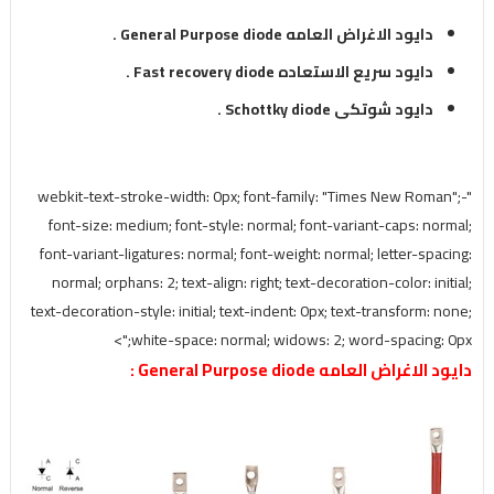
دايود الاغراض العامه General Purpose diode .
دايود سريع الاستعاده Fast recovery diode .
دايود شوتكى Schottky diode .
"-webkit-text-stroke-width: 0px; font-family: "Times New Roman";
font-size: medium; font-style: normal; font-variant-caps: normal;
font-variant-ligatures: normal; font-weight: normal; letter-spacing:
normal; orphans: 2; text-align: right; text-decoration-color: initial;
text-decoration-style: initial; text-indent: 0px; text-transform: none;
white-space: normal; widows: 2; word-spacing: 0px;">
دايود الاغراض العامه General Purpose diode :