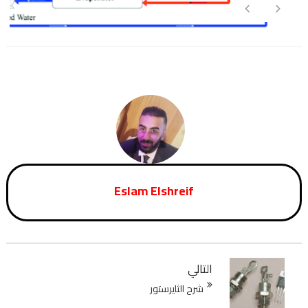
Eslam Elshreif
التالي
شرح الثايرستور