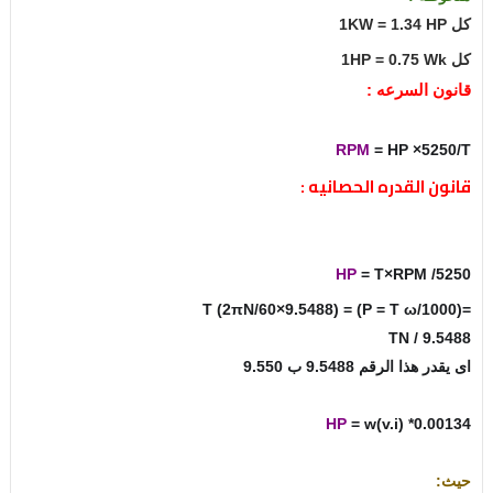
كل 1KW = 1.34 HP
كل 1HP = 0.75 Wk
قانون السرعه :
RPM
= HP ×5250/T
قانون القدره الحصانيه :
HP
= T×RPM /5250
=(P = T ω/1000) = T (2πN/60×9.5488)
TN / 9.5488
اى يقدر هذا الرقم 9.5488 ب 9.550
HP
= w(v.i) *0.00134
حيث: