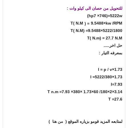
للتحويل من حصان الى كيلو وات :
hp7 ×746)=5222w)
T( N.M
9.5488×kw /RPM
) =
T( N.M) =9.5488×5222/1800
T( N.m) = 27.7 N.M
حل اخر.....
بمعرفه التيار :
I = p / v×1.73
I =5222/380×1.73
I=7.93
T n.m =7.93 ×380× 1.73×60 /180×2×3.14
T =27.6
لمتابعه المزيد قومو بزياره الموقع (
من هنا
)