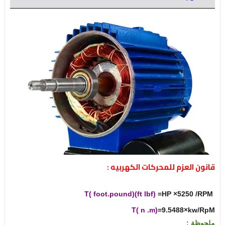
قانون العزم للمحركات الكهربيه :
T( foot.pound)(ft lbf)
=HP ×5250 /RPM
T( n .m)
=9.5488×kw/RpM
ملحوظة :