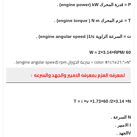
P = قدرة المحرك engine power) kW) .
T = عزم المحرك engine torque ) N m) .
ω = السرعة الزاوية engine angular speed )1/s) .
W = 2×3.14×RPM/ 60
"color: #1c1e21;">N = سرعة الدوران engine angular speed) rpm) .
لمعرفه العزم بمعرفه الامبير والجهد والسرعه :
T = i ×v ×1.73×60 /2×3.14 ×N
N السرعة .
I الامبير .
Vالجهد .