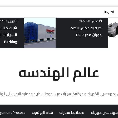
اتصل بنا
مارس 28 2022
إبريل 01 2022
كيفيه عكس اتجاه
شراء كتاب
دوران محرك DC
Parking
عالم الهندسه
مهندسين كهرباء
ميكانيكا سيارات
قناه اليوتيوب
gement Process