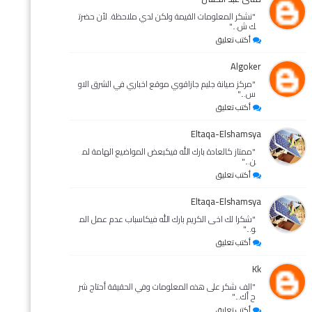
"نشكر المعلومات القيمة ولكن لدي ملاحظة. لأن حضرت
ك ش..."
أكتب تعليق
Algoker
"مركز صيانة جليم جازاقوي موقع اخباري في الشرق الاو
س..."
أكتب تعليق
Eltaqa-Elshamsya
"ممتاز كالعادة بارك الله فيكبعض المواضيع الهامة لم
ن..."
أكتب تعليق
Eltaqa-Elshamsya
"شكرا لك اخى الكريم بارك الله فيكاسباب عدم عمل الم
و..."
أكتب تعليق
Kk
"الف شكر على هذه المعلومات وفي الحقيقة أحتاج شر
ح أك..."
أكتب تعليق