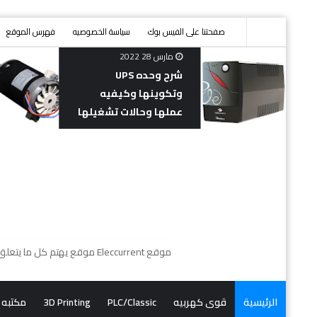
صفحتنا على الفيس بوك
سياسة الخصوصيه
فهرس الموقع
مارس 28 2022
Volta
شرح وحده UPS
وتكوينها وكيفيه
عملها وحالات تشغيلها
موقع Eleccurrent موقع يهتم كل ما يتعلق بمهندسيى الكهرباء و ميكانيكا سيارات من شروحات نظريه وعمليه الاقرب الى الواقع بالاضافه الى قناه اليوتيوب لشرح البرامج .
الرئيسية
قوى كهربيه
PLC/Classic
3D Printing
مكتبه 