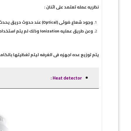
نظريه عمله تعتمد على اثنان :
وجود شعاع ضوئى (Optical) عند حدوث حريق يحدث تصاعد ادخنه فتقطع الشعاع الضوئى فيعمل alarm .
وعن طريق عمليه Ionization وذلك لم يتم استخدامه من سنين لانه ضار بالبيئه .
يتم توزيع عده اجهزه فى الغرفه ليتم تغظيتها بالكامل بحيث
Heat detector :