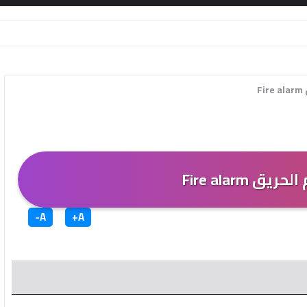
F
ق Fire alarm
A-
A+