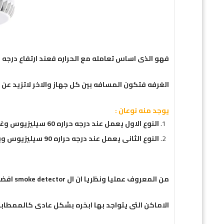
فهو الذى اساس تعامله مع الحراره فعند ارتفاع درجه ا
الغرفه فتكون المسافه بين كل جهاز والاخر لاتزيد عن 5.5 متر .
يوجد منه نوعان :
النوع الاول يعمل عند درجه حراره 60 سيليزيوس وغالبا يستخدم فى الكثير من التطبيقات .
النوع الثانى يعمل عند درجه حراره 90 سيليزيوس ويتم استخدامه فى غرف المولدات .
من المعروف عمليا ونظريا ان ال smoke detector افضل من heat detector ولكن يفضل استخدام ال heat detector فى
الاماكن التى يتواجد بها ابخره بشكل عادى كالممطابخ 